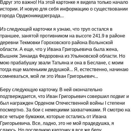
Вдруг это важно! На этой картонке я видела только начало
истории. И новую для себя информацию о существовании
города Орджоникидзеграда...
Из следующей карточки я узнаю, что труп остался в
траншее, занятой противником на высоте 241.9 в районе
деревни Текмовки Гороховского района Волынской
области. А еще, что у Ивана Григорьевича была жена,
Вышняк Зинаида Федоровна из Ульяновской области. Но
мою прабабушку звали Татьяна и она в Беслане, с моим
тогда еще маленьким дедушкой... Я, естественно, начинаю
сомневаться, мой ли это Иван Григорьевич...
Беру следующую карточку. В ней окончательно
подтверждается, что Иван Григорьевич совершил подвиг и
был награжден Орденом Отечественной войны I степени
посмертно. За бои с немецкими захватчиками. Я смотрю на
все четыре бумажки, которые остались от Ивана
Григорьевича. Все, ладно, это не мой прадедушка, я
сдаюсь. Но последнюю карточку я все же беру.